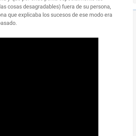
as cosas desagradables) fuera de su persona,
ona que explicaba los sucesos de ese modo era
pasado.