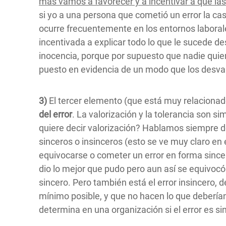
más vamos a favorecer y a incentivar a que l
si yo a una persona que cometió un error la cast
ocurre frecuentemente en los entornos labora
incentivada a explicar todo lo que le sucede des
inocencia, porque por supuesto que nadie quiere
puesto en evidencia de un modo que los desval
3)
El tercer elemento (que está muy relacionado
del error
. La valorización y la tolerancia son s
quiere decir valorización? Hablamos siempre d
sinceros o insinceros (esto se ve muy claro en
equivocarse o cometer un error en forma sincer
dio lo mejor que pudo pero aun así se equivocó
sincero. Pero también está el error insincero, 
mínimo posible, y que no hacen lo que debería
determina en una organización si el error es si