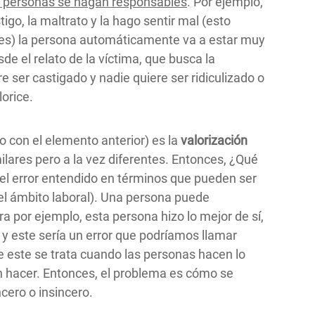
as personas se hagan responsables
. Por ejemplo,
igo, la maltrato y la hago sentir mal (esto
les) la persona automáticamente va a estar muy
de el relato de la víctima, que busca la
 ser castigado y nadie quiere ser ridiculizado o
orice.
 con el elemento anterior) es la
valorización
imilares pero a la vez diferentes. Entonces, ¿Qué
el error entendido en términos que pueden ser
 el ámbito laboral). Una persona puede
a por ejemplo, esta persona hizo lo mejor de sí,
 y este sería un error que podríamos llamar
de este se trata cuando las personas hacen lo
n hacer. Entonces, el problema es cómo se
ncero o insincero.