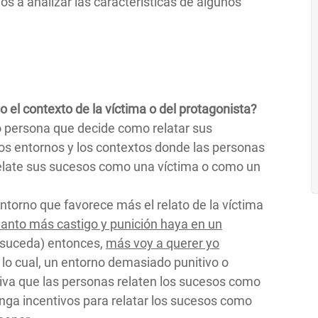
 a analizar las características de algunos
o el contexto de la víctima o del protagonista?
to persona que decide como relatar sus
los entornos y los contextos donde las personas
relate sus sucesos como una víctima o como un
torno que favorece más el relato de la víctima
anto más castigo y punición haya en un
 suceda) entonces,
más voy a querer yo
r lo cual, un entorno demasiado punitivo o
iva que las personas relaten los sucesos como
enga incentivos para relatar los sucesos como