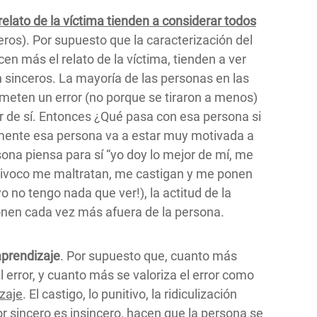
 relato de la víctima tienden a considerar todos
ros). Por supuesto que la caracterización del
cen más el relato de la víctima, tienden a ver
 sinceros. La mayoría de las personas en las
ometen un error (no porque se tiraron a menos)
r de sí. Entonces ¿Qué pasa con esa persona si
amente esa persona va a estar muy motivada a
ona piensa para sí “yo doy lo mejor de mí, me
ivoco me maltratan, me castigan y me ponen
yo no tengo nada que ver!), la actitud de la
 ponen cada vez más afuera de la persona.
aprendizaje
. Por supuesto que, cuanto más
l error, y cuanto más se valoriza el error como
izaje
. El castigo, lo punitivo, la ridiculización
ror sincero es insincero, hacen que la persona se